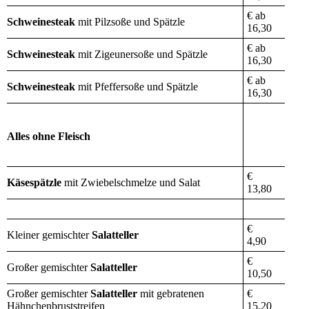
€ ab
Schweinesteak
mit Pilzsoße und Spätzle
16,30
€ ab
Schweinesteak
mit Zigeunersoße und Spätzle
16,30
€ ab
Schweinesteak
mit Pfeffersoße und Spätzle
16,30
Alles ohne Fleisch
€
Käsespätzle
mit Zwiebelschmelze und Salat
13,80
€
Kleiner gemischter
Salatteller
4,90
€
Großer gemischter
Salatteller
10,50
Großer gemischter
Salatteller
mit gebratenen
€
Hähnchenbruststreifen
15,20